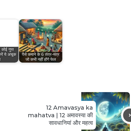
 कोई गुप्त
रें ये अचूक
पैसे कमाने के 6 तंत्र-मंत्र
य
जो कभी नहीं होंगे फेल
12 Amavasya ka
mahatva | 12 अमावस्या की
सावधानियां और महत्व