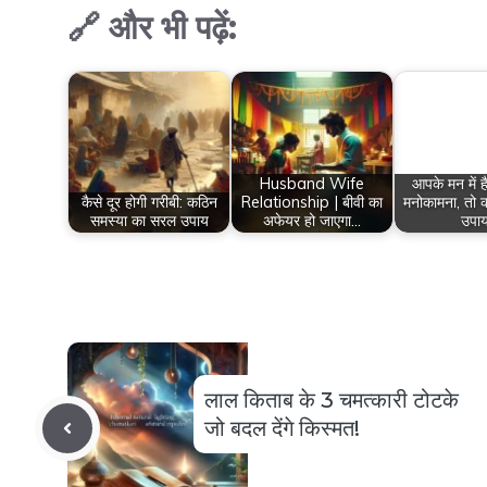
🔗 और भी पढ़ें:
Husband Wife
आपके मन में है
कैसे दूर होगी गरीबी: कठिन
Relationship | बीवी का
मनोकामना, तो क
समस्या का सरल उपाय
अफेयर हो जाएगा…
उपा
लाल किताब के 3 चमत्कारी टोटके
जो बदल देंगे किस्मत!