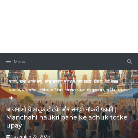
Menu
उपाय
,
खास आपके लिए
,
घरेलू समस्या समाधान
,
जरा हटके
,
टोटके
,
देवी देवता
,
धनलाभ
,
धर्म
,
परंपरा
,
भविष्य
,
मनोरंजन
,
लाइफस्टाइल
,
वास्तुशास्त्र
,
सूर्यदेव
,
हनुमान
जी
आजमाओ ये अचूक टोटके और समझो नौकरी पक्की |
Manchahi naukri pane ke achuk totke
upay
November 23, 2025