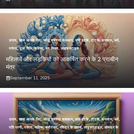
उपाय
,
खास आपके लिए
,
घरेलू समस्या समाधान
,
जरा हटके
,
टोटके
,
धनलाभ
,
धर्म
,
परंपरा
,
पूजा विधि
,
भविष्य
,
यम नियम
,
लाइफस्टाइल
महिलायें और लड़कियों को आकर्षित करने के 2 प्राचीन
मंत्र
September 11, 2025
उपाय
,
खास आपके लिए
,
घरेलू समस्या समाधान
,
जरा हटके
,
टोटके
,
धनलाभ
,
धर्म
,
पति पत्नी
,
परंपरा
,
भविष्य
,
मनोरंजन
,
रविवार के उपाय
,
लाइफस्टाइल
,
सोमवार के