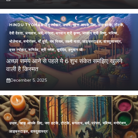
HINDU TYOHAR हिंदू त्योहार
,
उपाय
,
खास आपके लिए
,
जरा हटके
,
टोटके
,
देवी देवता
,
धनलाभ
,
धर्म
,
परंपरा
,
भगवान श्री कृष्ण
,
भगवान श्री विष्णु
,
भविष्य
,
भोलेनाथ
,
मनोरंजन
,
माँ दुर्गा
,
यम नियम
,
लक्ष्मी माता
,
लाइफस्टाइल
,
वास्तुशास्त्र
,
व्रत त्योहार
,
शनिदेव
,
श्री गणेश
,
सूर्यदेव
,
हनुमान जी
अच्छा समय आने से पहले ये 6 शुभ संकेत समझिए खुलने
वाली है किस्मत
December 5, 2025
उपाय
,
खास आपके लिए
,
जरा हटके
,
टोटके
,
धनलाभ
,
धर्म
,
परंपरा
,
भविष्य
,
मनोरंजन
,
लाइफस्टाइल
,
वास्तुशास्त्र