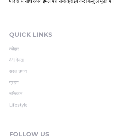
पाए सीधे सीधे अपने ईमेल पर! सब्सक्राइब करें बिल्कुल मुफ़्त मे।
QUICK LINKS
त्योहार
देवी देवता
सरल उपाय
ग्रहण
रासिफल
Lifestyle
FOLLOW US