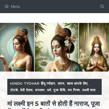
Skip
Menu
to
content
HINDU TYOHAR हिंदू त्योहार
,
उपाय
,
खास आपके लिए
,
टोटके
,
देवी देवता
,
धनलाभ
,
धर्म
,
पूजा विधि
,
यम नियम
,
लक्ष्मी माता
मां लक्ष्‍मी इन 5 बातों से होती हैं नाराज, पूजा