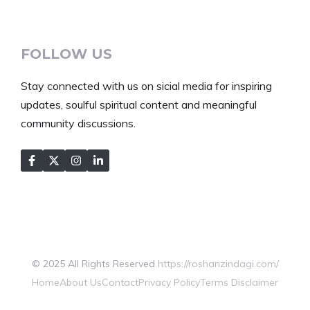
FOLLOW US
Stay connected with us on sicial media for inspiring
updates, soulful spiritual content and meaningful
community discussions.
© 2025 All Rights Reserved
https://roshanzindagi.com/
Home
About Us
Contact
Privacy Policy
Terms
Disclaimer