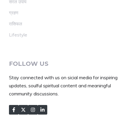
सरल उपाय
ग्रहण
रासिफल
Lifestyle
FOLLOW US
Stay connected with us on sicial media for inspiring
updates, soulful spiritual content and meaningful
community discussions.