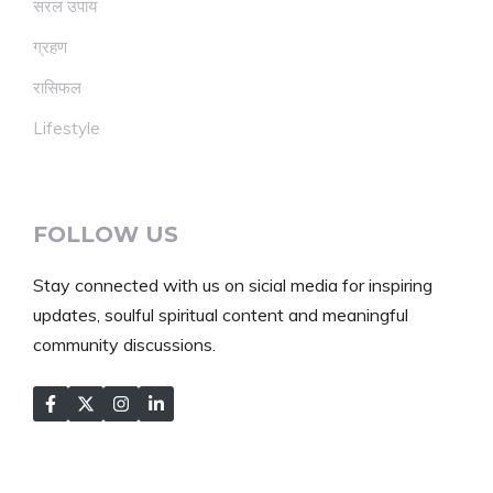
सरल उपाय
ग्रहण
रासिफल
Lifestyle
FOLLOW US
Stay connected with us on sicial media for inspiring
updates, soulful spiritual content and meaningful
community discussions.