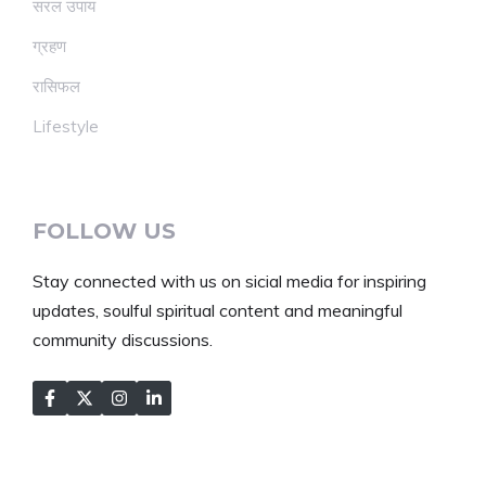
सरल उपाय
ग्रहण
रासिफल
Lifestyle
FOLLOW US
Stay connected with us on sicial media for inspiring
updates, soulful spiritual content and meaningful
community discussions.