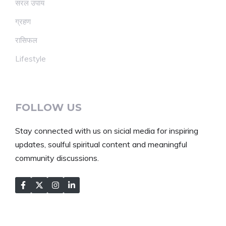
सरल उपाय
ग्रहण
रासिफल
Lifestyle
FOLLOW US
Stay connected with us on sicial media for inspiring
updates, soulful spiritual content and meaningful
community discussions.