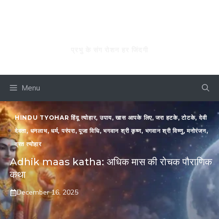
Skip
to
रोशन जिंदगी
content
प्रभु के संग रोशन हर जिंदगी
Menu
HINDU TYOHAR हिंदू त्योहार
,
उपाय
,
खास आपके लिए
,
जरा हटके
,
टोटके
,
देवी
देवता
,
धनलाभ
,
धर्म
,
परंपरा
,
पूजा विधि
,
भगवान श्री कृष्ण
,
भगवान श्री विष्णु
,
मनोरंजन
,
व्रत त्योहार
Adhik maas katha: अधिक मास की रोचक पौराणिक
कथा
December 16, 2025