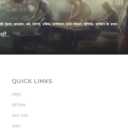
देवी देवता
,
धनलाभ
,
धर्म
,
परंपरा
,
भविष्य
,
मनोरंजन
,
व्रत त्योहार
,
शनिदेव
,
शनिवार के उपाय
हीं..
QUICK LINKS
त्योहार
देवी देवता
सरल उपाय
ग्रहण