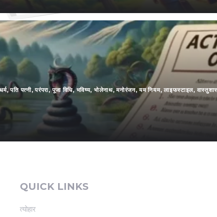
धर्म
,
पति पत्नी
,
परंपरा
,
पूजा विधि
,
भविष्य
,
भोलेनाथ
,
मनोरंजन
,
यम नियम
,
लाइफस्टाइल
,
वास्तुशास
QUICK LINKS
त्योहार